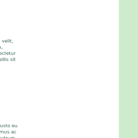
velit,
n,
ectetur
llis sit
justo eu
amus ac
 rutrum