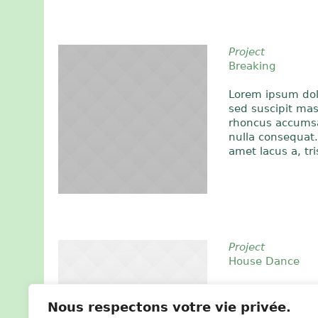
Project
Breaking
Lorem ipsum dolor
sed suscipit mas
rhoncus accumsan
nulla consequat. 
amet lacus a, tr
Project
House Dance
Lorem ipsum dolo
tempus. Mauris s
Nous respectons votre vie privée.
velit nec magna 