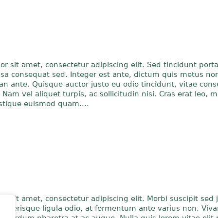
 sit amet, consectetur adipiscing elit. Sed tincidunt porta 
sa consequat sed. Integer est ante, dictum quis metus no
 ante. Quisque auctor justo eu odio tincidunt, vitae cons
Nam vel aliquet turpis, ac sollicitudin nisi. Cras erat leo, mo
istique euismod quam....
r sit amet, consectetur adipiscing elit. Morbi suscipit sed 
celerisque ligula odio, at fermentum ante varius non. Viv
interdum pharetra at ac augue. Nulla quis lorem vitae elit