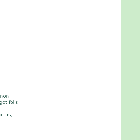
 non
et felis
ctus,