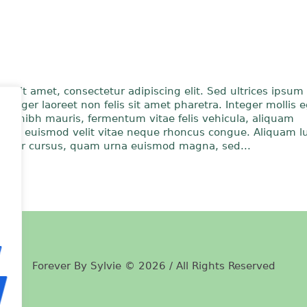
r sit amet, consectetur adipiscing elit. Sed ultrices ipsum
Integer laoreet non felis sit amet pharetra. Integer mollis eg
lam nibh mauris, fermentum vitae felis vehicula, aliquam
. In euismod velit vitae neque rhoncus congue. Aliquam lu
ctetur cursus, quam urna euismod magna, sed...
Forever By Sylvie © 2026 / All Rights Reserved