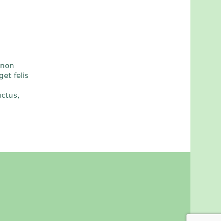
 non
et felis
ctus,