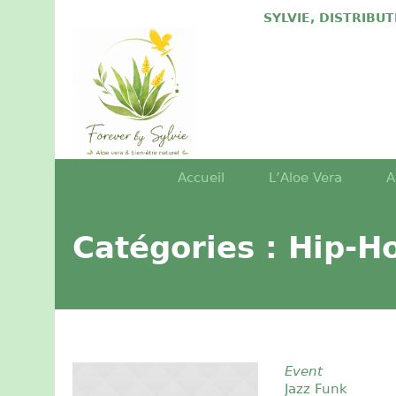
SYLVIE, DISTRIBU
Accueil
L’Aloe Vera
A
Catégories :
Hip-H
Event
Jazz Funk