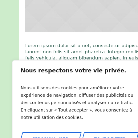
Lorem ipsum dolor sit amet, consectetur adipisci
laoreet non felis sit amet pharetra. Integer mol
felis vehicula, aliquam bibendum sapien. In eu
sapien in consectetur cursus, quam urna euism
Nous respectons votre vie privée.
rhoncus gravida nisl vel pretium. Nam ac nisl 
Aenean est nisl, convallis volutpat tempor ac, t
per conubia nostra, per inceptos himenaeos. Fus
Nous utilisons des cookies pour améliorer votre
cursus magna accumsan a.
expérience de navigation, diffuser des publicités ou
des contenus personnalisés et analyser notre trafic.
En cliquant sur « Tout accepter », vous consentez à
notre utilisation des cookies.