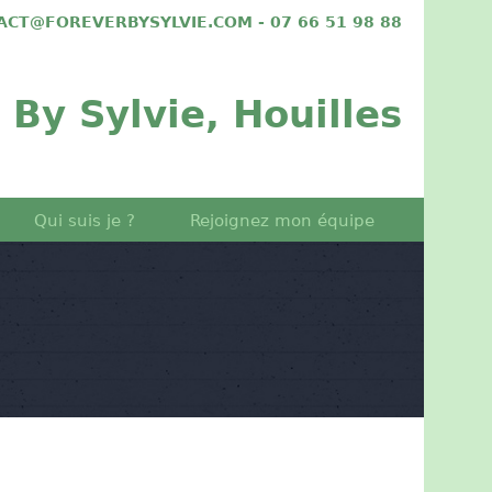
TACT@FOREVERBYSYLVIE.COM - 07 66 51 98 88
 By Sylvie, Houilles
Qui suis je ?
Rejoignez mon équipe