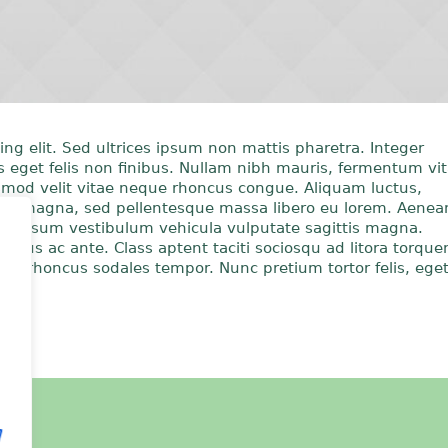
ng elit. Sed ultrices ipsum non mattis pharetra. Integer
lis eget felis non finibus. Nullam nibh mauris, fermentum vi
ismod velit vitae neque rhoncus congue. Aliquam luctus,
od magna, sed pellentesque massa libero eu lorem. Aenea
non ipsum vestibulum vehicula vulputate sagittis magna.
empus ac ante. Class aptent taciti sociosqu ad litora torque
ce rhoncus sodales tempor. Nunc pretium tortor felis, ege