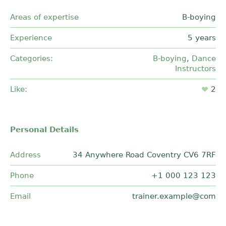
Areas of expertise
B-boying
Experience
5 years
Categories:
B-boying
,
Dance
Instructors
Like:
2
Personal Details
Address
34 Anywhere Road Coventry CV6 7RF
Phone
+1 000 123 123
Email
trainer.example@com