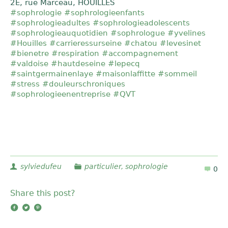
2E, rue Marceau, HOUILLES
#sophrologie
#sophrologieenfants
#sophrologieadultes
#sophrologieadolescents
#sophrologieauquotidien
#sophrologue
#yvelines
#Houilles
#carrieressurseine
#chatou
#levesinet
#bienetre
#respiration
#accompagnement
#valdoise
#hautdeseine
#lepecq
#saintgermainenlaye
#maisonlaffitte
#sommeil
#stress
#douleurschroniques
#sophrologieenentreprise
#QVT
sylviedufeu
particulier
,
sophrologie
0
Share this post?