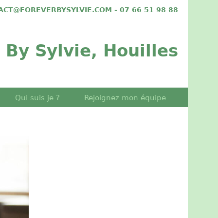
TACT@FOREVERBYSYLVIE.COM - 07 66 51 98 88
 By Sylvie, Houilles
Qui suis je ?
Rejoignez mon équipe