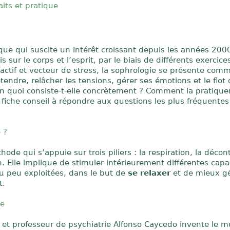
aits et pratique
que qui suscite un intérêt croissant depuis les années 2000
is sur le corps et l’esprit, par le biais de différents exercice
actif et vecteur de stress, la sophrologie se présente com
tendre, relâcher les tensions, gérer ses émotions et le flot
n quoi consiste-t-elle concrètement ? Comment la pratique
iche conseil à répondre aux questions les plus fréquentes
 ?
ode qui s’appuie sur trois piliers : la respiration, la décon
n. Elle implique de stimuler intérieurement différentes capa
u peu exploitées, dans le but de
se relaxer
et de mieux gé
t.
ie
 et professeur de psychiatrie Alfonso Caycedo invente le m