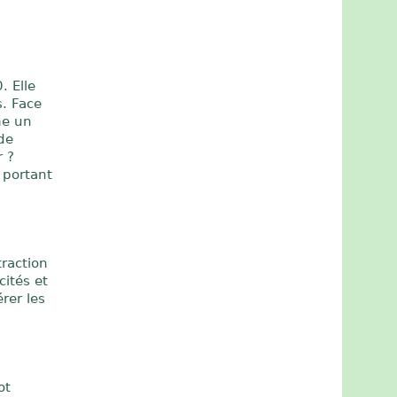
. Elle
s. Face
me un
 de
r ?
 portant
traction
cités et
rer les
ot