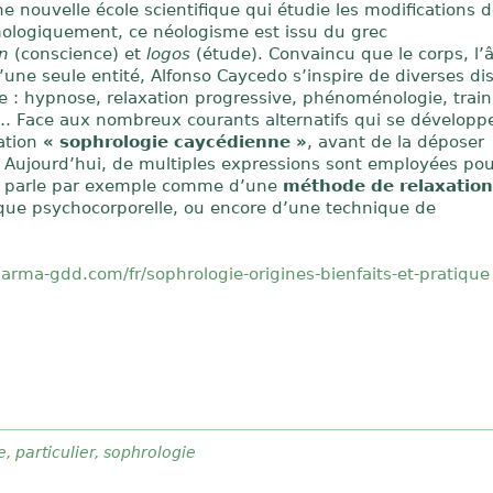
e nouvelle école scientifique qui étudie les modifications d
ologiquement, ce néologisme est issu du grec
n
(conscience) et
logos
(étude). Convaincu que le corps, l’
une seule entité, Alfonso Caycedo s’inspire de diverses dis
ie : hypnose, relaxation progressive, phénoménologie, train
 Face aux nombreux courants alternatifs qui se développen
ation
« sophrologie caycédienne »
, avant de la déposer
ujourd’hui, de multiples expressions sont employées pou
 en parle par exemple comme d’une
méthode de relaxatio
que psychocorporelle, ou encore d’une technique de
arma-gdd.com/fr/sophrologie-origines-bienfaits-et-pratique
e
,
particulier
,
sophrologie