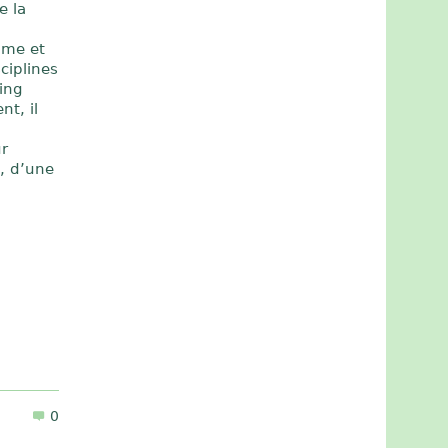
e la
âme et
ciplines
ing
t, il
r
n
, d’une
0